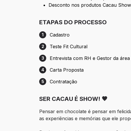
Desconto nos produtos Cacau Show 
ETAPAS DO PROCESSO
Cadastro
1
Etapa 1: Cadastro
Teste Fit Cultural
2
Etapa 2: Teste Fit Cultural
Entrevista com RH e Gestor da área
3
Etapa 3: Entrevista com RH e Gestor da 
Carta Proposta
4
Etapa 4: Carta Proposta
Contratação
5
Etapa 5: Contratação
SER CACAU É SHOW! 🤎
Pensar em chocolate é pensar em felic
as experiências e memórias que ele prop