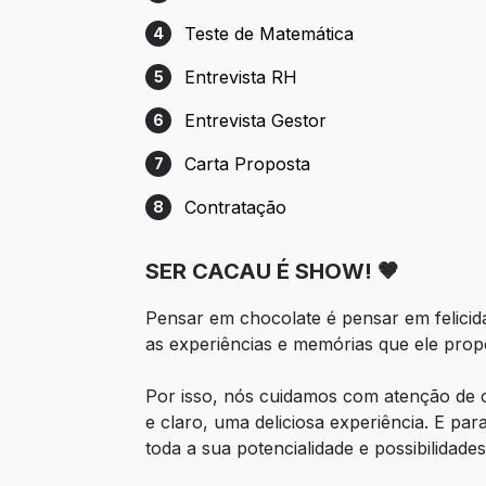
Etapa 3: Teste de Português
Teste de Matemática
4
Etapa 4: Teste de Matemática
Entrevista RH
5
Etapa 5: Entrevista RH
Entrevista Gestor
6
Etapa 6: Entrevista Gestor
Carta Proposta
7
Etapa 7: Carta Proposta
Contratação
8
Etapa 8: Contratação
SER CACAU É SHOW! 🤎
Pensar em chocolate é pensar em felic
as experiências e memórias que ele prop
Por isso, nós cuidamos com atenção de c
e claro, uma deliciosa experiência. E p
toda a sua potencialidade e possibilidade